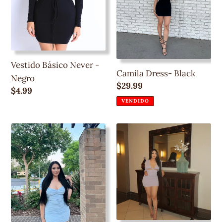
Negro
Vestido Básico Never -
Camila Dress- Black
Negro
Precio
$29.99
Precio
$4.99
regular
regular
VENDIDO
Cielo
Gretchen
Dress-
Dress-
Baby
Light
Blue
Purple