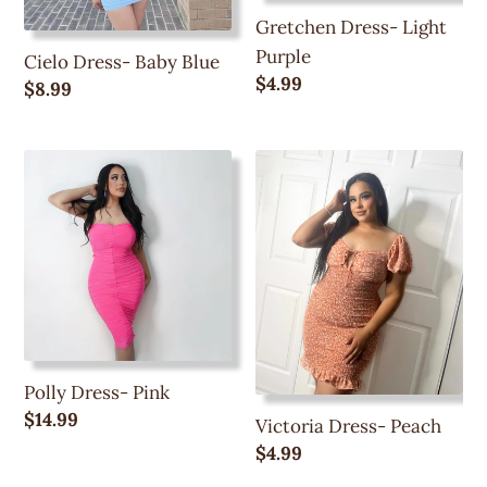
Gretchen Dress- Light
Purple
Cielo Dress- Baby Blue
Precio
$4.99
Precio
$8.99
regular
regular
Polly
Victoria
Dress-
Dress-
Pink
Peach
Polly Dress- Pink
Precio
$14.99
Victoria Dress- Peach
regular
Precio
$4.99
regular