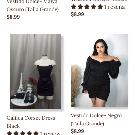
Vestido Dolce- Malva
1 reseña
Oscuro (Talla Grande)
Precio
$8.99
Precio
$8.99
regular
regular
Galilea
Vestido
Corset
Dolce-
Dress-
Negro
Black
(Talla
Grande)
Vestido Dolce- Negro
Galilea Corset Dress-
(Talla Grande)
Black
Precio
$8.99
1 review