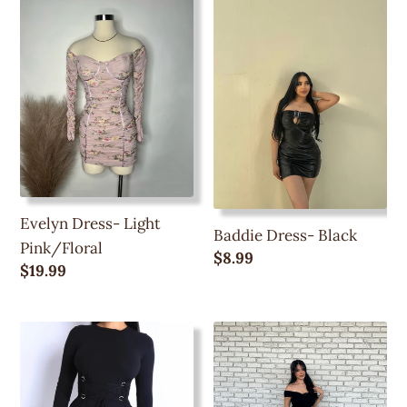
Evelyn
Baddie
Dress-
Dress-
Light
Black
Pink/Floral
Evelyn Dress- Light
Baddie Dress- Black
Pink/Floral
Precio
$8.99
Precio
$19.99
regular
regular
Vestido
Camila
Básico
Dress-
Never
Black
-