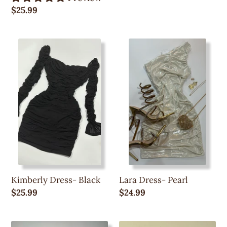
regular
Precio
$25.99
regular
Kimberly
Lara
Dress-
Dress-
Black
Pearl
Kimberly Dress- Black
Lara Dress- Pearl
Precio
$25.99
Precio
$24.99
regular
regular