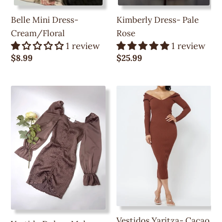
Belle Mini Dress-
Kimberly Dress- Pale
Cream/Floral
Rose
1 review
1 review
Precio
$8.99
Precio
$25.99
regular
regular
Vestido
Vestidos
Dolce-
Yaritza-
Malva
Cacao
Oscuro
(Talla
Grande)
Vestidos Yaritza- Cacao