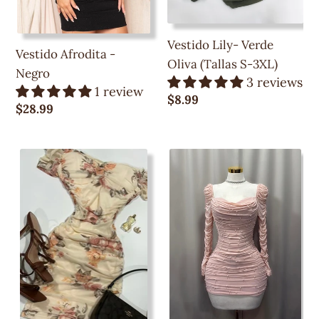
Vestido Lily- Verde
Vestido Afrodita -
Oliva (Tallas S-3XL)
Negro
3 reviews
1 review
Precio
$8.99
Precio
$28.99
regular
regular
Belle
Kimberly
Mini
Dress-
Dress-
Pale
Cream/Floral
Rose