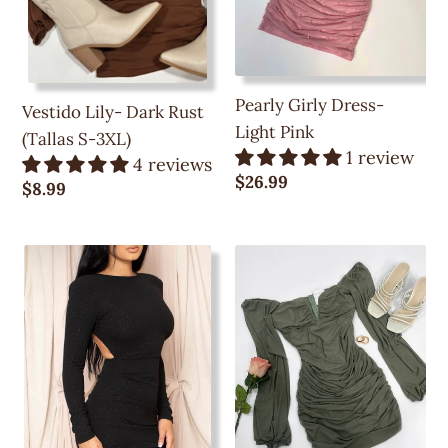
3XL)
Pearly Girly Dress-
Vestido Lily- Dark Rust
Light Pink
(Tallas S-3XL)
1 review
4 reviews
Precio
$26.99
Precio
$8.99
regular
regular
Vestido
Vestido
Afrodita
Lily-
-
Verde
Negro
Oliva
(Tallas
S-
3XL)